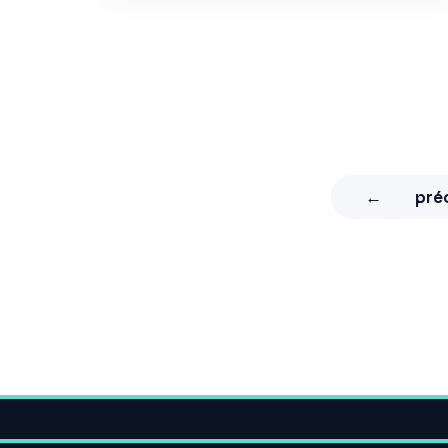
←
pré