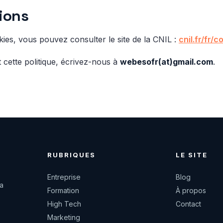
ions
kies, vous pouvez consulter le site de la CNIL :
cnil.fr/fr/
cette politique, écrivez-nous à
webesofr(at)gmail.com
.
RUBRIQUES
LE SITE
Entreprise
Blog
a
Formation
À propos
High Tech
Contact
Marketing