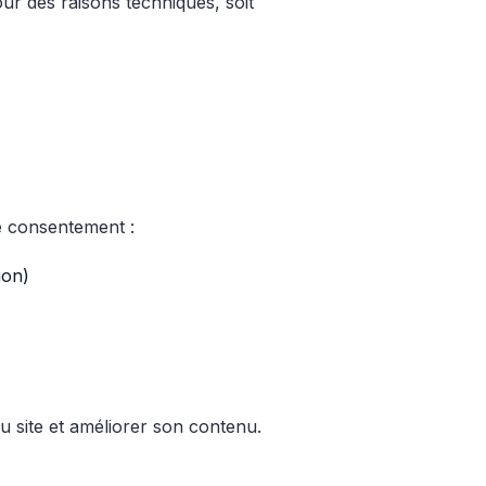
our des raisons techniques, soit
e consentement :
ion)
u site et améliorer son contenu.