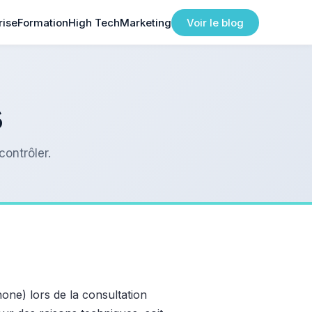
rise
Formation
High Tech
Marketing
Voir le blog
s
contrôler.
hone) lors de la consultation