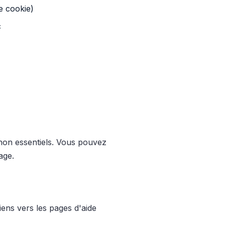
e cookie)
c
 non essentiels. Vous pouvez
age.
iens vers les pages d'aide